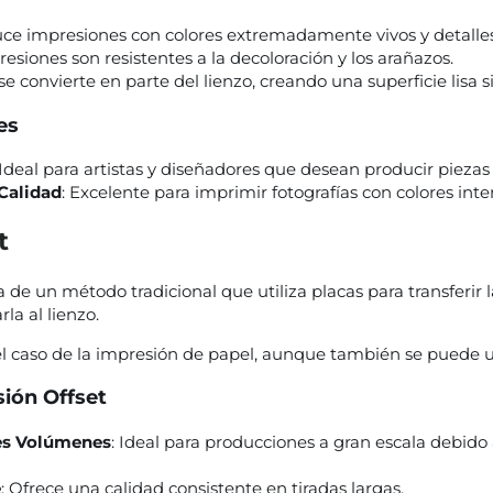
uce impresiones con colores extremadamente vivos y detalles
resiones son resistentes a la decoloración y los arañazos.
 se convierte en parte del lienzo, creando una superficie lisa si
es
 Ideal para artistas y diseñadores que desean producir piezas
 Calidad
: Excelente para imprimir fotografías con colores inten
t
ta de un método tradicional que utiliza placas para transferir
la al lienzo.
 caso de la impresión de papel, aunque también se puede uti
sión Offset
des Volúmenes
: Ideal para producciones a gran escala debido a
e
: Ofrece una calidad consistente en tiradas largas.