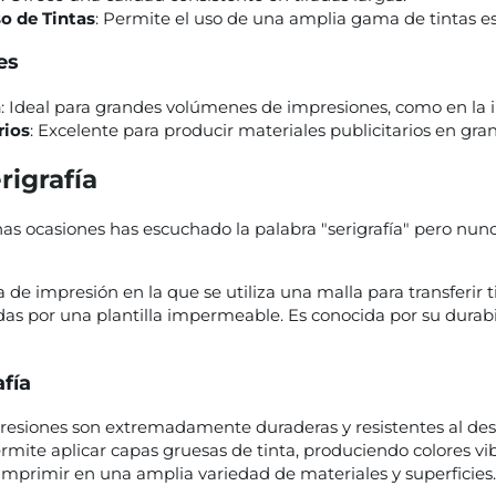
so de Tintas
: Permite el uso de una amplia gama de tintas es
es
a
: Ideal para grandes volúmenes de impresiones, como en la in
rios
: Excelente para producir materiales publicitarios en gra
rigrafía
s ocasiones has escuchado la palabra "serigrafía" pero nunc
a de impresión en la que se utiliza una malla para transferir t
as por una plantilla impermeable. Es conocida por su durabil
afía
presiones son extremadamente duraderas y resistentes al des
ermite aplicar capas gruesas de tinta, produciendo colores vib
imprimir en una amplia variedad de materiales y superficies.