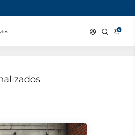
0
zles
nalizados