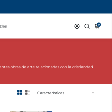
0
zles
rentes obras de arte relacionadas con la cristiandad.