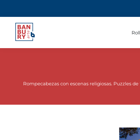
Rol
Rompecabezas con escenas religiosas. Puzzles de temá