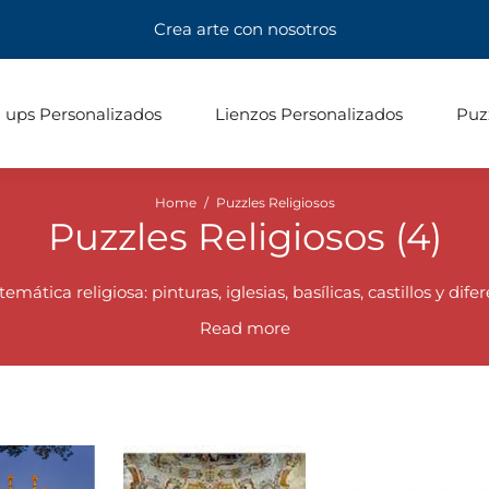
Crea arte con nosotros
l ups Personalizados
Lienzos Personalizados
Puz
Home
/
Puzzles Religiosos
Puzzles Religiosos (
4
)
tica religiosa: pinturas, iglesias, basílicas, castillos y dife
Disponible en una gran cantidad de tamaños.
Read