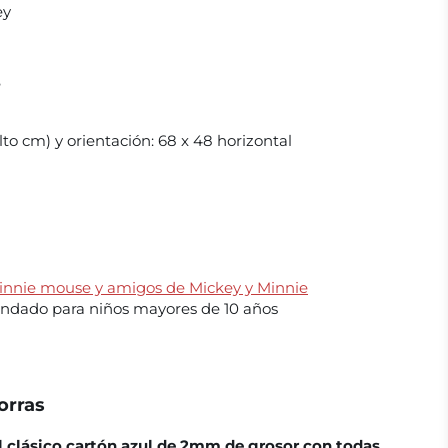
ey
e
to cm) y orientación:
68 x 48 horizontal
innie mouse y
amigos de Mickey y Minnie
dado para niños mayores de 10 años
orras
el clásico cartón azul de 2mm de grosor con todas