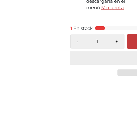
descargarla en el
menú
Mi cuenta
1
En stock
-
+