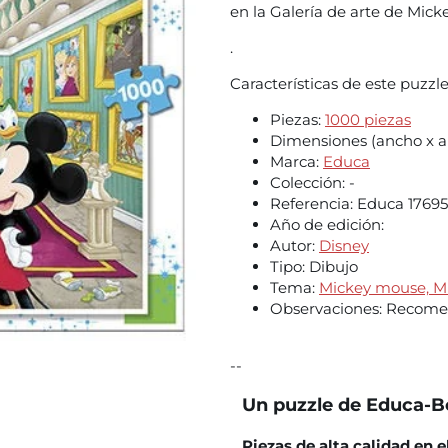
en la Galería de arte de Mick
.
Características de este puzzl
Piezas:
1000 piezas
Dimensiones (ancho x al
Marca:
Educa
Colección:
-
Referencia:
Educa 17695
Año de edición:
Autor:
Disney
Tipo:
Dibujo
Tema:
Mickey mouse,
M
Observaciones:
Recomen
--
Un puzzle de Educa-B
Piezas de alta calidad en 