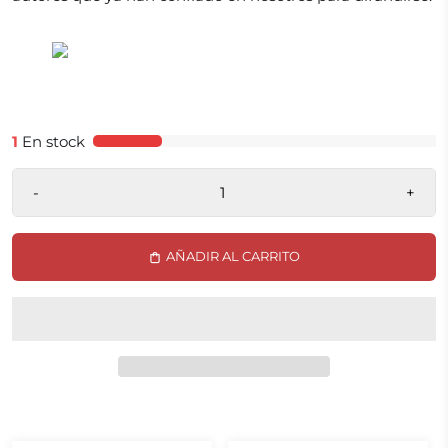
1
En stock
-
+
AÑADIR AL CARRITO