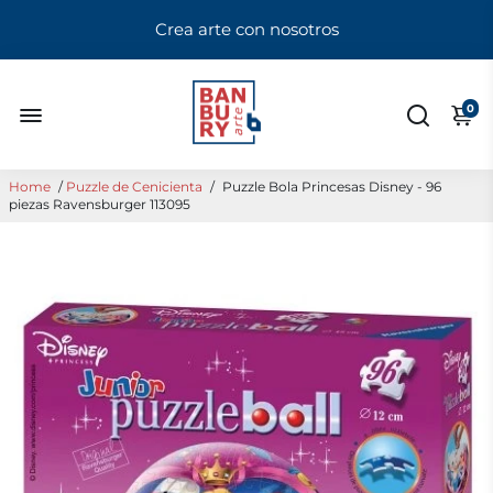
Crea arte con nosotros
0
Home
/
Puzzle de Cenicienta
/
Puzzle Bola Princesas Disney - 96
piezas Ravensburger 113095