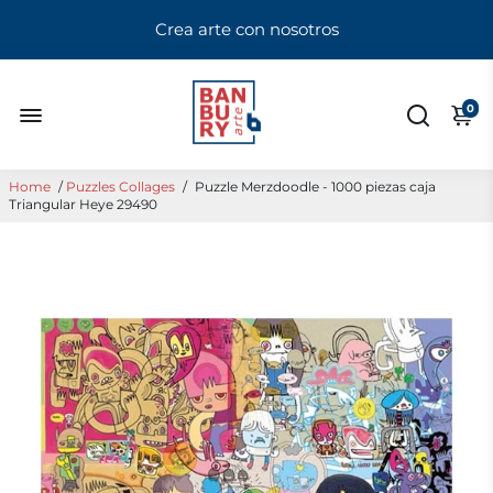
Crea arte con nosotros
0
Home
/
Puzzles Collages
/
Puzzle Merzdoodle - 1000 piezas caja
Triangular Heye 29490