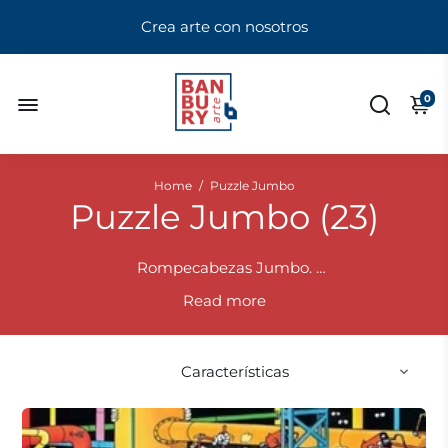
Crea arte con nosotros
0
Home
/
Puzzle Jumbo
Puzzle Jumbo (
23
)
Rompecabezas Jumbo.
Los puzzles Jumbo son
Rompecabezas de alta
Read
calidad y con imagenes unicas
. Propuestas
únicas y originales inspiradas en las tendencias
actuales Ideales para coleccionar