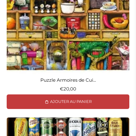
nivel de dificultad que se adapte a su gusto.
Además de proporcionar horas de diversión y
entretenimiento, los puzzles con temática
gastronómica también pueden ser educativos. Los
amantes de la comida pueden aprender sobre
diferentes cocinas, ingredientes y culturas
culinarias mientras arman estas coloridas escenas.
También fomentan habilidades cognitivas como
la concentración, la resolución de problemas y la
coordinación mano-ojo.
Puzzle Armoires de Cui...
€20,00
En resumen, los puzzles con temática
gastronómica son una elección deliciosa para
AJOUTER AU PANIER
cualquier aficionado a la comida o amante de los
rompecabezas. Con imágenes de alta calidad,
colores vibrantes y una amplia gama de tamaños,
ofrecen una experiencia visual y mental
excepcional que te transporta al apetitoso mundo
de la gastronomía mientras desafías tu mente y te