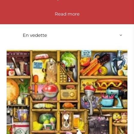
Read
Cada puzzle está meticulosamente diseñado para
destacar la belleza y la diversidad de la
gastronomía. Desde escenas de mercados
callejeros repletos de ingredientes frescos y
exóticos hasta representaciones detalladas de
platos gourmet preparados por chefs de
renombre, estas imágenes capturan la esencia de
la comida en todo su esplendor. Los colores
vibrantes y los detalles intrincados hacen que cada
rompecabezas sea una verdadera obra maestra
culinaria.
La variedad de tamaños disponibles ofrece
opciones para todos los niveles de habilidad y
preferencias. Desde puzzles a partir de 500 piezas
para principiantes hasta desafiantes
rompecabezas de 3000 piezas para los más
experimentados, cada uno puede encontrar un