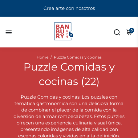
Crea arte con nosotros
0
Home
/
Puzzle Comidas y cocinas
Puzzle Comidas y
cocinas (
22
)
Puzzle Comidas y cocinas: Los puzzles con
temática gastronómica son una deliciosa forma
de combinar el placer de la comida con la
diversión de armar rompecabezas. Estos puzzles
ofrecen una experiencia culinaria visual única,
presentando imágenes de alta calidad con
escenas coloridas y vívidas en alta definición.