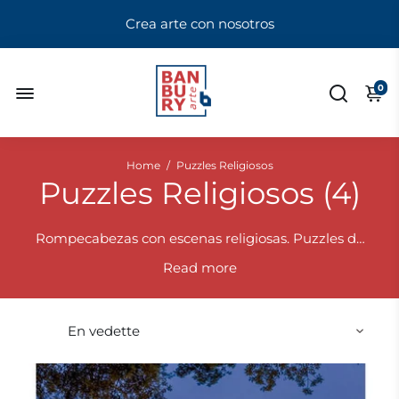
Crea arte con nosotros
0
Home
/
Puzzles Religiosos
Puzzles Religiosos (
4
)
Rompecabezas con escenas religiosas. Puzzles de
temática religiosa: pinturas, iglesias, basílicas,
Read
castillos y diferentes obras de arte relacionadas
con la cristiandad. Disponible en una gran
cantidad de tamaños.