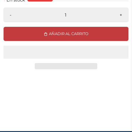
-
+
AÑADIR AL CARRITO