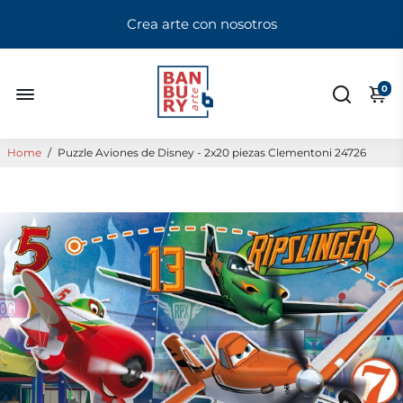
Crea arte con nosotros
0
Home
/
Puzzle Aviones de Disney - 2x20 piezas Clementoni 24726