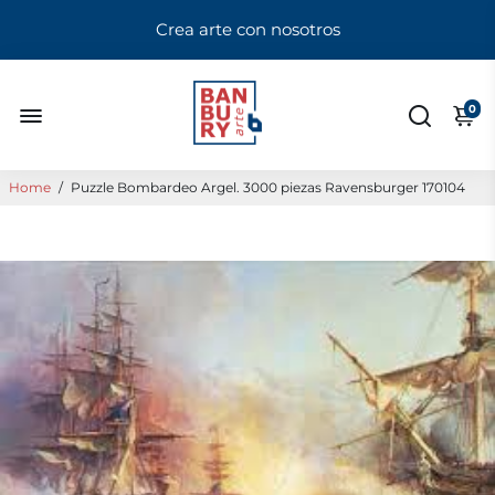
Crea arte con nosotros
0
Home
/
Puzzle Bombardeo Argel. 3000 piezas Ravensburger 170104