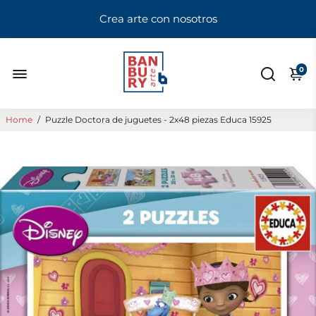
Crea arte con nosotros
0
Home
/
Puzzle Doctora de juguetes - 2x48 piezas Educa 15925