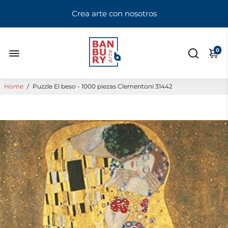
Crea arte con nosotros
0
Home
/
Puzzle El beso - 1000 piezas Clementoni 31442