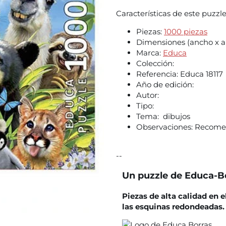
Características de este puzzl
Piezas:
1000 piezas
Dimensiones (ancho x al
Marca:
Educa
Colección:
Referencia:
Educa 18117
Año de edición:
Autor:
Tipo:
Tema: dibujos
Observaciones:
Recomen
--
Un puzzle de Educa-B
Piezas de alta calidad en 
las esquinas redondeadas.