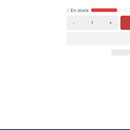
2
En stock
-
+