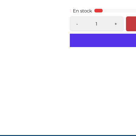
1
En stock
-
+