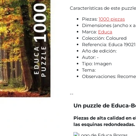
Características de este puzzl
Piezas:
1000 piezas
Dimensiones (ancho x al
Marca:
Educa
Colección:
Coloured
Referencia:
Educa 19021
Año de edición:
Autor:
-
Tipo:
Imagen
Tema:
Observaciones:
Recomen
--
Un puzzle de Educa-B
Piezas de alta calidad en 
las esquinas redondeadas.