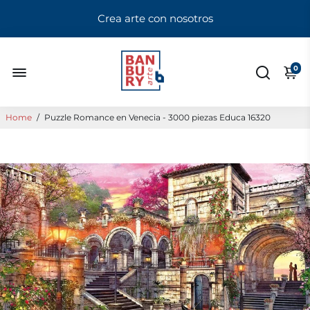
Crea arte con nosotros
0
Home
/
Puzzle Romance en Venecia - 3000 piezas Educa 16320