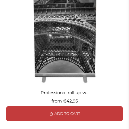
Comprar online es rápido y sencillo. Simplemente
elige el Roll Up que se adapte mejor a tus
necesidades, personaliza tu diseño si lo deseas y
realiza tu pedido. Te ofrecemos opciones de envío
rápido y seguro para que recibas tu Roll Up en la
comodidad de tu hogar u oficina.
No pierdas la oportunidad de mejorar tu presencia
en eventos y ferias con nuestros Roll Up de alta
calidad. Ya sea que necesites uno para un evento
único o desees invertir en una estrategia de
marketing a largo plazo, estamos aquí para
ayudarte a destacar y transmitir tu mensaje de
Professional roll up w...
manera efectiva. Explora nuestro catálogo en línea
from
€42,95
y lleva tu marketing al siguiente nivel con
nuestros Roll Up personalizables y profesionales.
ADD TO CART