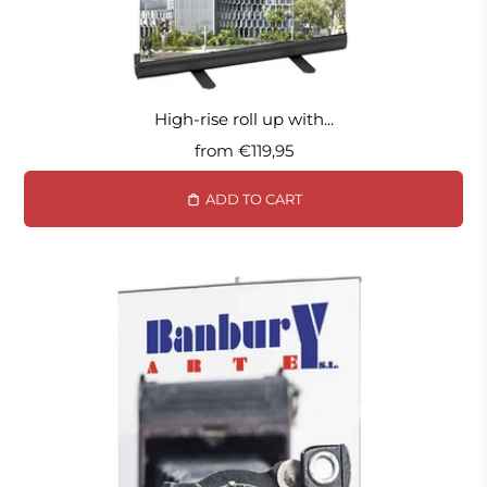
High-rise roll up with...
from
€119,95
ADD TO CART