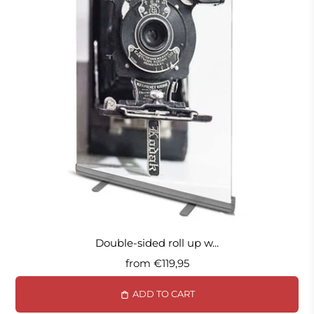
Double-sided roll up w...
from
€119,95
ADD TO CART