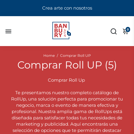
Crea arte con nosotros
0
Home
/
Comprar Roll UP
Comprar Roll UP (
5
)
Comprar Roll Up
Te presentamos nuestro completo catálogo de
RollUp, una solución perfecta para promocionar tu
negocio, marca o evento de manera efectiva y
profesional. Nuestra amplia gama de RollUps está
diseñada para satisfacer todas tus necesidades de
marketing y publicidad. Aquí encontrarás una
selección de opciones que te permitirán destacar