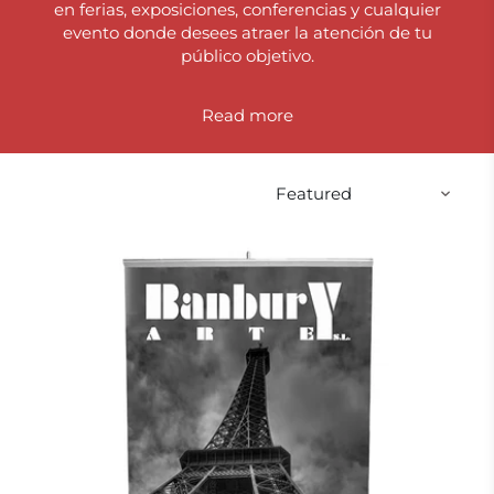
en ferias, exposiciones, conferencias y cualquier
evento donde desees atraer la atención de tu
público objetivo.
Read
Nuestros Roll Up están disponibles en una
variedad de tamaños, desde modelos compactos y
portátiles hasta opciones más grandes y
llamativas que garantizan que tu mensaje se
destaque. Además, ofrecemos una amplia gama
de materiales de impresión y acabados, lo que te
permite personalizar tu Roll Up de acuerdo a tu
estilo y preferencias.
La calidad de impresión es de primera categoría,
lo que garantiza que tus gráficos y logotipos se
vean nítidos y atractivos. Nuestros Roll Up son
fáciles de montar y desmontar, lo que los
convierte en una opción conveniente y versátil
para tu estrategia de marketing.