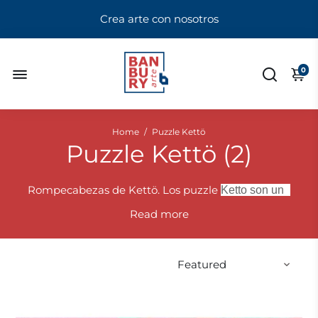
Crea arte con nosotros
0
Home
/
Puzzle Kettö
Puzzle Kettö (
2
)
Rompecabezas de Kettö. Los puzzle
Ketto
son una
colección de imágenes de personajes y animales
Read
rodeada de naturaleza salvaje con colores vivos y un
tono cómico artístico que atrae la atención de
mayores y niños por el gran contenido de detalles y
colorido de las escenas. Ideal para mayores de 6
años.