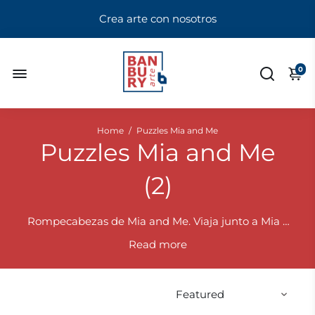
Crea arte con nosotros
0
Home
/
Puzzles Mia and Me
Puzzles Mia and Me
(
2
)
Rompecabezas de Mia and Me. Viaja junto a Mia y
sus amigos por mundos fantásticos y vive mágicas
Read
aventuras con esta divertida y variada linea de
puzzles. Horas de diversión asegurada para los
más pequeños.